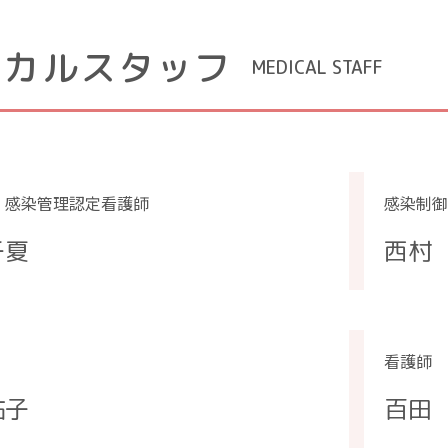
ィカルスタッフ
MEDICAL STAFF
 感染管理認定看護師
感染制御
千夏
西村
看護師
佑子
百田