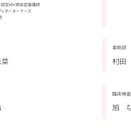
認定HIV感染症看護師
コーディネーターナース
師
薬剤師
未菜
村田
臨床検査
希
旭 