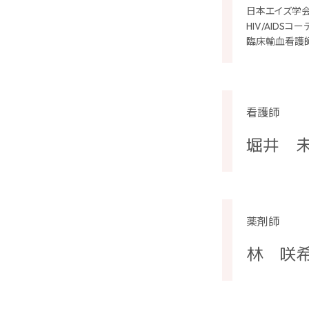
日本エイズ学会
HIV/AIDS
臨床輸血看護
看護師
堀井 
薬剤師
林 咲