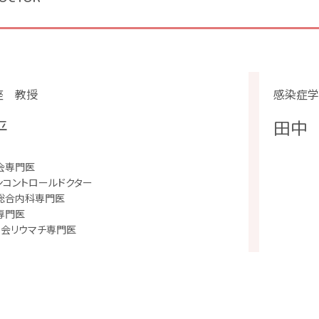
座 教授
感染症学
平
田中
会専門医
ンコントロールドクター
総合内科専門医
専門医
学会リウマチ専門医