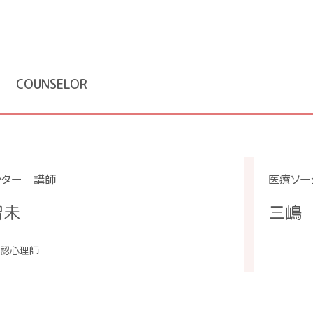
員
COUNSELOR
ンター 講師
医療ソー
智未
三嶋
公認心理師