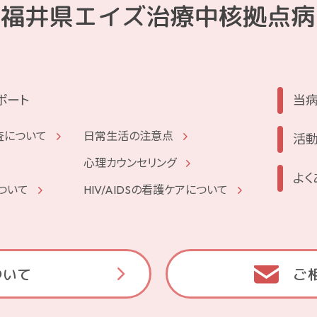
ポート
当
の検査について
⽇常⽣活の注意点
活
⼼理カウンセリング
よく
ついて
HIV/AIDSの看護ケアについて
ついて
ご